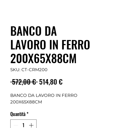
BANCO DA
LAVORO IN FERRO
200X65X88CM
SKU: CT-CRM200
Prezzo
Prezzo
 572,00 € 
514,80 €
regolare
scontato
BANCO DA LAVORO IN FERRO
200X65X88CM
Quantità
*