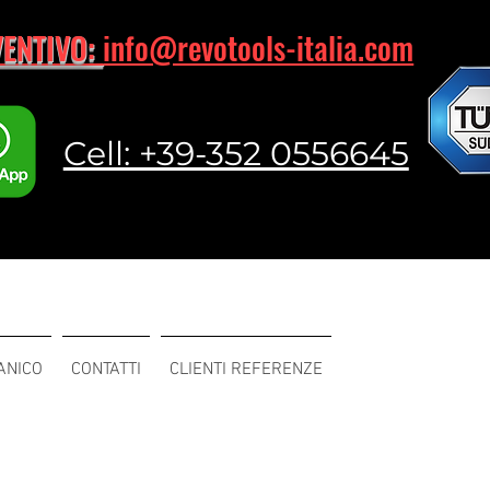
VENTIVO:
info@revotools-italia.com
Cell: +39-352 0556645
ANICO
CONTATTI
CLIENTI REFERENZE