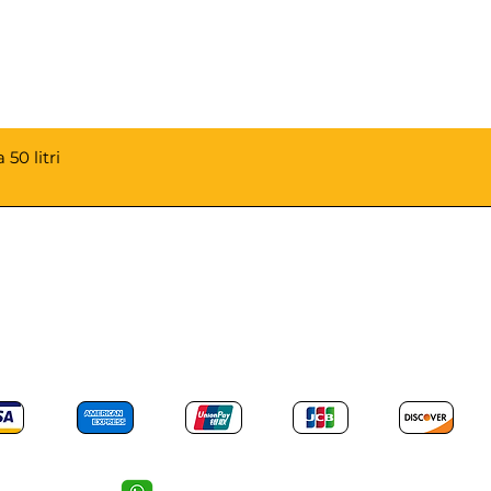
50 litri
PAGAMENTI ACCETTATI
Mail: info@revotools-italia.com