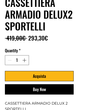
CASSETTIERA
ARMADIO DELUX2
SPORTELLI
Regular
Sale
 419,00€ 
293,30€
Price
Price
Quantity
*
Acquista
Buy Now
CASSETTIERA ARMADIO DELUX 2
SPORTELLI