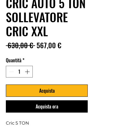
CRIC AUTO 5 TON
SOLLEVATORE
CRIC XXL
Prezzo
Prezzo
 630,00 € 
567,00 €
regolare
scontato
Quantità
*
Acquista
Acquista ora
Cric 5 TON