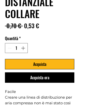
DISTANZIALE
COLLARE
Prezzo
Prezzo
 0,70 € 
0,53 €
regolare
scontato
Quantità
*
Acquista
Acquista ora
Facile
Creare una linea di distribuzione per
aria compressa non è mai stato così
facile.