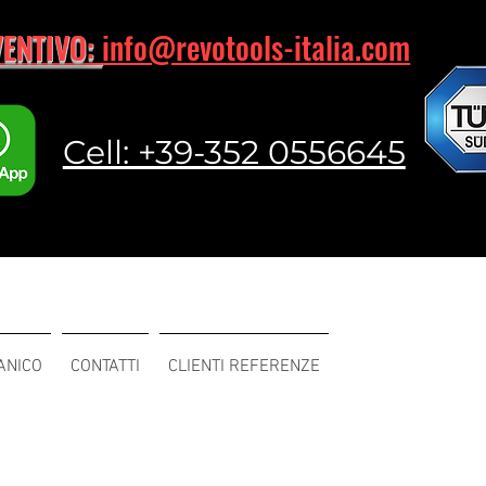
VENTIVO:
info@revotools-italia.com
Cell: +39-352 0556645
ANICO
CONTATTI
CLIENTI REFERENZE