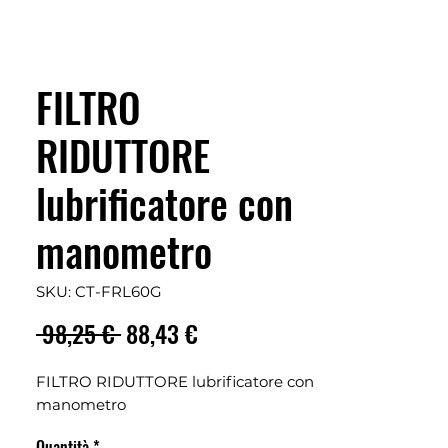
FILTRO
RIDUTTORE
lubrificatore con
manometro
SKU: CT-FRL60G
Prezzo
Prezzo
 98,25 € 
88,43 €
regolare
scontato
FILTRO RIDUTTORE lubrificatore con
manometro
Quantità
*