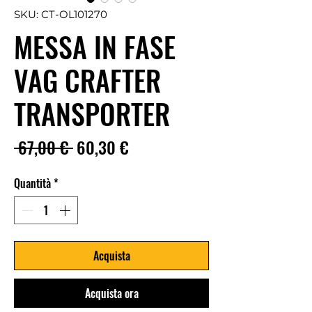
SKU: CT-OL101270
MESSA IN FASE
VAG CRAFTER
TRANSPORTER
Prezzo
Prezzo
 67,00 € 
60,30 €
regolare
scontato
Quantità
*
Acquista
Acquista ora