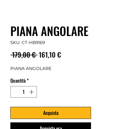
PIANA ANGOLARE
SKU: CT-HB9169
Prezzo
Prezzo
 179,00 € 
161,10 €
regolare
scontato
PIANA ANGOLARE
Quantità
*
Acquista
Acquista ora