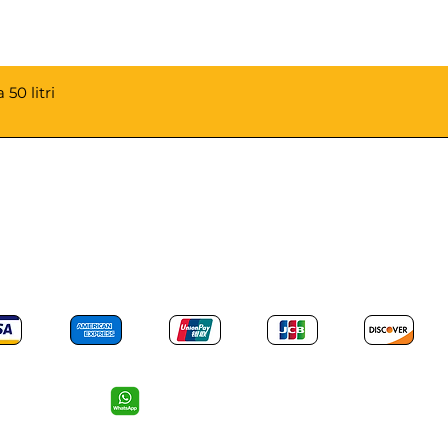
50 litri
PAGAMENTI ACCETTATI
Mail: info@revotools-italia.com
Cell: 352 055 66 45