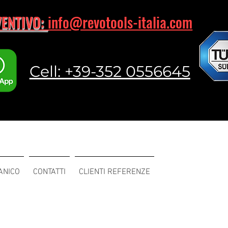
VENTIVO:
info@revotools-italia.com
Cell: +39-352 0556645
ANICO
CONTATTI
CLIENTI REFERENZE