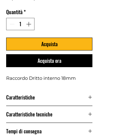
regolare
scontato
Quantità
*
Acquista
Acquista ora
Raccordo Dritto interno 18mm
Caratteristiche
per il diametro del tubo: 18 mm
Caratteristiche tecniche
per il diametro del tubo: 18 mm
Tempi di consegna
Pressione di esercizio: 0-10 bar