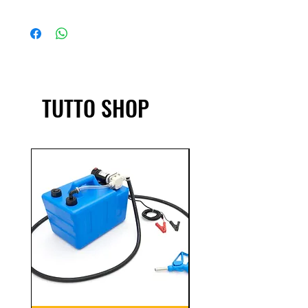
Materiale: Plastica Materiale di
TRA 5/8 GIORNI LAVORATIVI
tenuta: NBR
TUTTO SHOP