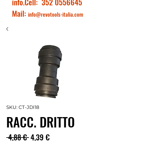
info.Cell:
352 0556645
Mail:
info@revotools-italia.com
SKU: CT-JDI18
RACC. DRITTO
Prezzo
Prezzo
 4,88 € 
4,39 €