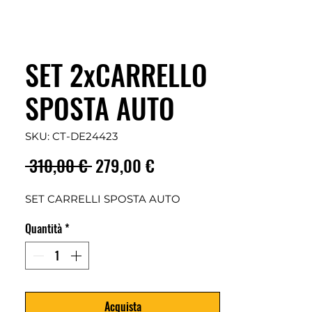
SET 2xCARRELLO
SPOSTA AUTO
SKU: CT-DE24423
Prezzo
Prezzo
 310,00 € 
279,00 €
regolare
scontato
SET CARRELLI SPOSTA AUTO
Quantità
*
Acquista