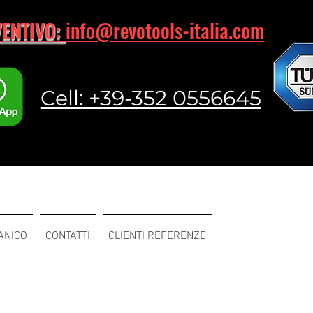
VENTIVO:
info@revotools-italia.com
Cell: +39-352 0556645
ANICO
CONTATTI
CLIENTI REFERENZE