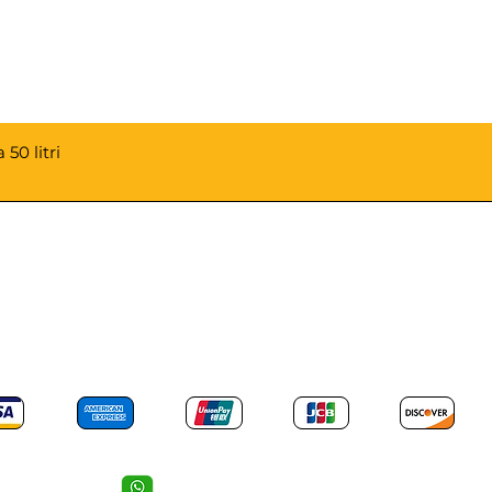
50 litri
PAGAMENTI ACCETTATI
Mail: info@revotools-italia.com
Cell: 352 055 66 45