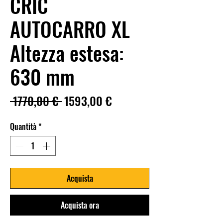
CRIC
AUTOCARRO XL
Altezza estesa:
630 mm
Prezzo
Prezzo
 1770,00 € 
1593,00 €
regolare
scontato
Quantità
*
Acquista
Acquista ora