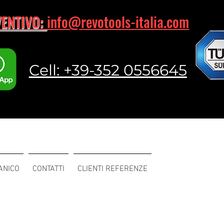
VENTIVO:
info@revotools-italia.com
Cell: +39-352 0556645
ANICO
CONTATTI
CLIENTI REFERENZE