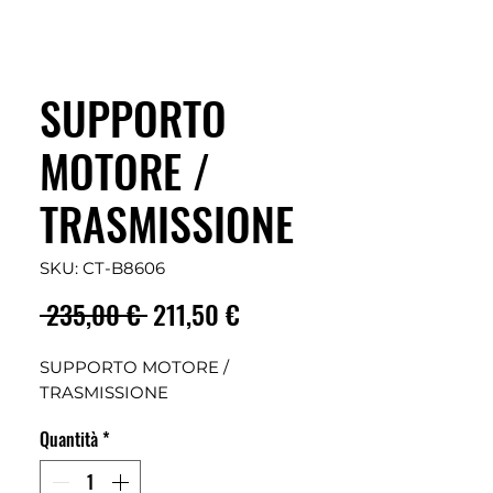
SUPPORTO
MOTORE /
TRASMISSIONE
SKU: CT-B8606
Prezzo
Prezzo
 235,00 € 
211,50 €
regolare
scontato
SUPPORTO MOTORE /
TRASMISSIONE
Quantità
*