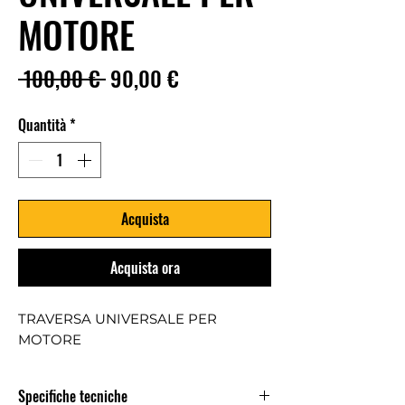
MOTORE
Prezzo
Prezzo
 100,00 € 
90,00 €
regolare
scontato
Quantità
*
Acquista
Acquista ora
TRAVERSA UNIVERSALE PER
MOTORE
Specifiche tecniche