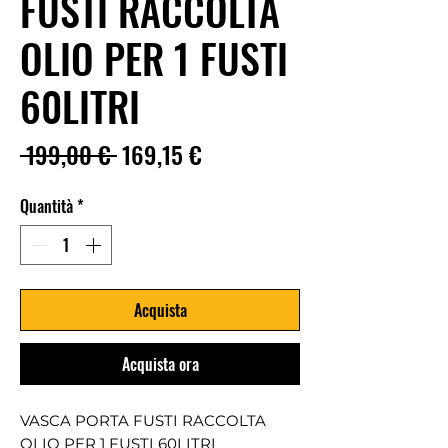
FUSTI RACCOLTA
OLIO PER 1 FUSTI
60LITRI
Prezzo
Prezzo
 199,00 € 
169,15 €
regolare
scontato
Quantità
*
Acquista
Acquista ora
VASCA PORTA FUSTI RACCOLTA
OLIO PER 1 FUSTI 60LITRI