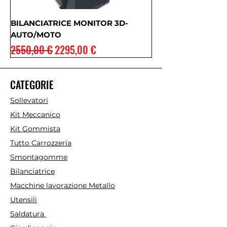
BILANCIATRICE MONITOR 3D-
AUTO/MOTO
Prezzo regolare
Prezzo scontato
2550,00 €
2295,00 €
CATEGORIE
Sollevatori
Kit Meccanico
Kit Gommista
Tutto Carrozzeria
Smontagomme
Bilanciatrice
Macchine lavorazione Metallo
Utensili
Saldatura