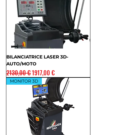
BILANCIATRICE LASER 3D-
AUTO/MOTO
Prezzo regolare
Prezzo scontato
2130,00 €
1917,00 €
MONITOR 3D