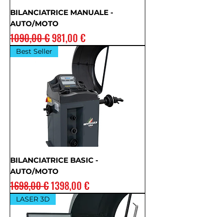
BILANCIATRICE MANUALE -
AUTO/MOTO
Prezzo regolare
Prezzo scontato
1090,00 €
981,00 €
Best Seller
BILANCIATRICE BASIC -
AUTO/MOTO
Prezzo regolare
Prezzo scontato
1698,00 €
1398,00 €
LASER 3D