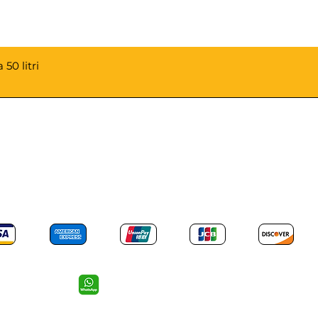
50 litri
PAGAMENTI ACCETTATI
Mail: info@revotools-italia.com
Cell: 352 055 66 45