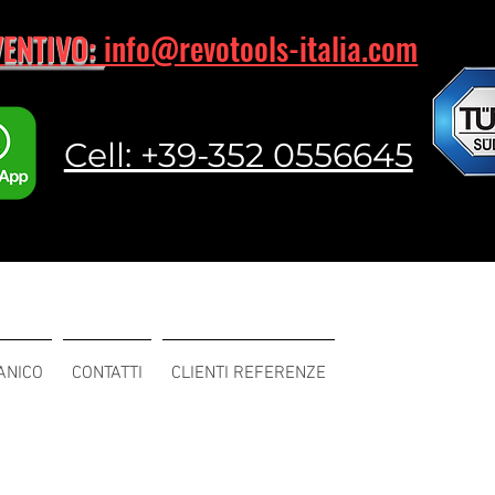
VENTIVO:
info@revotools-italia.com
Cell: +39-352 0556645
ANICO
CONTATTI
CLIENTI REFERENZE