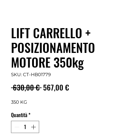
LIFT CARRELLO +
POSIZIONAMENTO
MOTORE 350kg
SKU: CT-HB01779
Prezzo
Prezzo
 630,00 € 
567,00 €
regolare
scontato
350 KG
Quantità
*